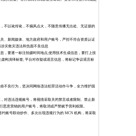
息，不以讹传讹，不煽风点火，不随意传播无出处、无证据的
机关、新闻媒体、地方政府和用户账号，严控不符合资质认证
播涉灾救灾违法和负面不良信息
息，要逐一标注拍摄时间地点;使用技术生成信息，要打上技
注虚构演绎标签; 平台对存疑或谣言信息，将标记争议谣言标
低俗不良行为，坚决同网络违法犯罪活动作斗争，全力维护国
施，对违法违规账号，将视情采取关闭禁言或者限制、禁止新
进行恶意营销的用户账号，将取消或严禁赋予营利权限。
签约账号联动炒作、多次出现违规行为的 MCN 机构，将采取