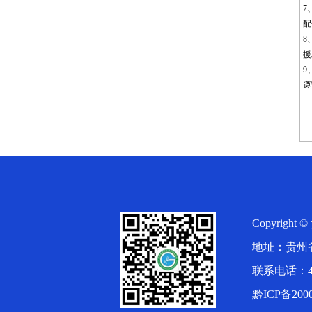
7
配
8
援
9
遵
Copyrigh
地址：贵州
联系电话：400-
黔ICP备2000