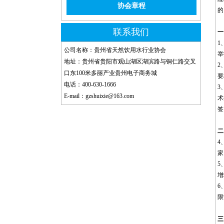
协会章程
的
联系我们
一
1
公司名称：贵州省天然饮用水行业协会
举
地址：贵州省贵阳市观山湖区湖滨路与铜仁路交叉
2
口东100米多丽产业贵州电子商务城
要
电话：400-630-1666
3
E-mail：gzshuixie@163.com
术
签
二
4
家
5
增
6
限
三