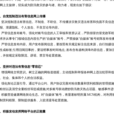
网上主旋律，切实成为防汛救灾的参与者、助力者，现发出如下倡议:
、自觉抵制违法有害信息网上传播
、坚决抵制违法有害信息。不制造、不听信、不传播涉灾救灾违法有害和负面不良信
报、泄露隐私、个人攻击、不良言论等内容。
、严管信息发布账号。强化对账号信息的人工审核和资质认证，严防假冒仿冒党政军
求并从事专门领域信息内容生产的“自媒体”账号，严禁操纵“自媒体”账号矩阵发布传
、严管信息发布内容。用户发布新闻信息，要按照有关规定标注信息来源，自行拍摄信
生成标签;引用旧闻旧事的，要说明事发时间地点; 发布含有虚构演绎内容信息，要加
，并按规定采取限流、辟谣、禁言等处置措施。
、坚持对违法有害信息“零容忍”
、增强网络文明意识。树立正确的网络道德观，主动抵制和举报各种网上违法犯罪和
、社会、集体和个人的合法权益。
、强化舆论正面引导。通过平台公约、用户协议完善对粉丝数量和营利权限的管理措
粉丝以及清空全量粉丝等惩戒措施;对多账号联动蹭炒防汛救灾热点话题、敏感事件
、积极营造健康网络舆论生态。对“自媒体”账号，将显著标明所属 MCN机构，对利用
制营利权限、限制提供服务、入驻清退等处置措施。
、积极发动发挥网络平台的正能量