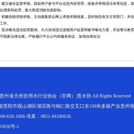
、建立健全监督举报。鼓励用户参与平台信息内容管理，收集并举报违法有害信息，
合调查和处理，最大限度消除负面影响。
、积极协助求助求救。主动搜集群众网上求助求救线索，及时报告有关主管部门，并
工作。
、坚决曝光违法犯罪案例。大力加强违法违规用户处置和账号曝光力度，开设警示教
守国家法律法规，严格履行平台公约和服务协议，加强自律自治
t © 贵州省天然饮用水行业协会（官网）|贵水协 All Rights Reserved
省贵阳市观山湖区湖滨路与铜仁路交叉口东100米多丽产业贵州
630-1666 传真：0851-84180636
3026号-1